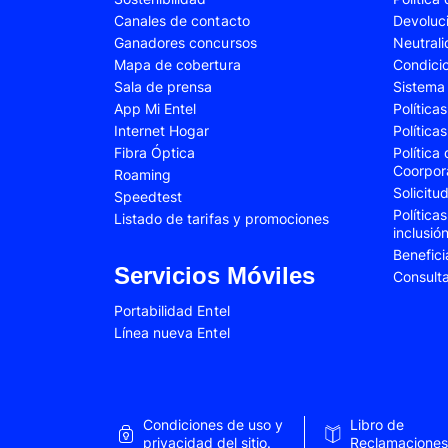
Canales de contacto
Devoluc
Samsung Galaxy A34
Samsung Galaxy 
Ganadores concursos
Neutral
Samsung Galaxy A54
Samsung Galaxy 
Mapa de cobertura
Condici
Sala de prensa
Sistema 
Samsung Galaxy S22 Plus
Samsung Galaxy S
App Mi Entel
Política
Internet Hogar
Política
Samsung Galaxy S23 Fe
Samsung Galaxy 
Fibra Óptica
Política
Samsung Galaxy Z Flip 4
Samsung Galaxy Z 
Coorpor
Roaming
Solicit
Speedtest
VIVO V25e
VIVO V30 SE
Política
Listado de tarifas y promociones
inclusió
VIVO Y53s
VIVO Y55
Benefici
Xiaomi 12T Pro
Xiaomi 13T
Servicios Móviles
Consult
Xiaomi Redmi A2
Xiaomi Redmi 9A
Portabilidad Entel
Línea nueva Entel
Xiaomi Redmi 10C
Xiaomi Redmi 12
Xiaomi Redmi Note 9 Pro
Xiaomi Redmi Not
Xiaomi Redmi Note 11 Pro
Xiaomi Redmi Not
Condiciones de uso y
Libro de
Xiaomi Redmi Not
privacidad del sitio.
Reclamaciones