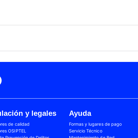
Black Friday
Cyber Monday
Motorola Moto Edge 50
ge 40 Neo
Fusión
Motorola Moto Edge
0
Motorola Moto E32
Motorola Moto G04
 Ed. Esp.
Motorola Moto G20
Motorola Moto G200
4 Power
Motorola Moto G31
Motorola Moto G35
3
Motorola Moto G54
Motorola Moto G84
Oppo A17
Oppo A38
Oppo A58
Oppo A60
Oppo A80
Oppo Reno 10
Oppo Reno 6 Lite
Oppo Reno 7
A02s
Samsung Galaxy A03
Samsung Galaxy A0
lación y legales
Ayuda
A04e
Samsung Galaxy A05
Samsung Galaxy A0
res de calidad
Formas y lugares de pago
A13
Samsung Galaxy A14
Samsung Galaxy A1
ores OSIPTEL
Servicio Técnico
A23
Samsung Galaxy A24
Samsung Galaxy A2
 de Prevención de Delitos
Mantenimiento de Red