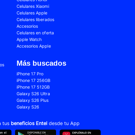
Celulares Xiaomi
2s
Samsung Galaxy A53
Celulares Apple
 Fe
Samsung Galaxy S22
Celulares liberados
Accesorios
 Plus
Samsung Galaxy S23 Ultra
Celulares en oferta
Apple Watch
 Ultra
Samsung Galaxy S24 Fe
Accesorios Apple
old 5
VIVO V21
VIVO Y28s
Más buscados
ios
Xiaomi 12T
iPhone 17 Pro
iPhone 17 256GB
Xiaomi Redmi A1
iPhone 17 512GB
22
Xiaomi Redmi 10A
Galaxy S26 Ultra
Galaxy S26 Plus
Xiaomi Redmi 14C
Galaxy S26
10s
Xiaomi Redmi Note 11
12s
Xiaomi Redmi Note 13
a tus
beneficios Entel
desde tu App