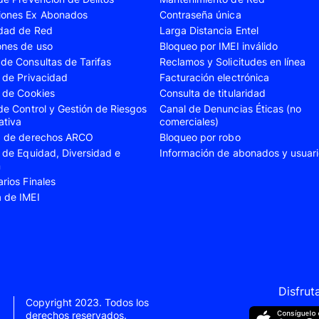
iones Ex Abonados
Contraseña única
A35
Samsung Galaxy A52
Samsung Galaxy A5
idad de Red
Larga Distancia Entel
A55
Samsung Galaxy S20 Fe
Samsung Galaxy S21
ones de uso
Bloqueo por IMEI inválido
de Consultas de Tarifas
Reclamos y Solicitudes en línea
22 Ultra
Samsung Galaxy S23
Samsung Galaxy S23
s de Privacidad
Facturación electrónica
s de Cookies
Consulta de titularidad
S24
Samsung Galaxy S24 Plus
Samsung Galaxy S24
 de Control y Gestión de Riesgos
Canal de Denuncias Éticas (no
Flip 5
Samsung Galaxy Z Fold 4
Samsung Galaxy Z F
ativa
comerciales)
ud de derechos ARCO
Bloqueo por robo
VIVO V40 SE
VIVO Y21s
s de Equidad, Diversidad e
Información de abonados y usuar
n
Xiaomi 11T
Xiaomi 12
arios Finales
Xiaomi 14T
Xiaomi 14 Ultra
a de IMEI
Xiaomi Redmi 9C
Xiaomi Redmi 10 20
Xiaomi Redmi 12C
Xiaomi Redmi 13C
e 10
Xiaomi Redmi Note 10 Pro
Xiaomi Redmi Note 
e 11s
Xiaomi Redmi Note 12
Xiaomi Redmi Note 
Disfrut
Copyright 2023. Todos los
e 13 Pro
derechos reservados.