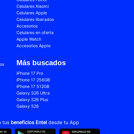
Celulares Xiaomi
2s
Samsung Galaxy A53
Celulares Apple
 Fe
Samsung Galaxy S22
Celulares liberados
Accesorios
 Plus
Samsung Galaxy S23 Ultra
Celulares en oferta
Apple Watch
 Ultra
Samsung Galaxy S24 Fe
Accesorios Apple
old 5
VIVO V21
VIVO Y28s
Más buscados
ios
Xiaomi 12T
iPhone 17 Pro
iPhone 17 256GB
Xiaomi Redmi A1
iPhone 17 512GB
22
Xiaomi Redmi 10A
Galaxy S26 Ultra
Galaxy S26 Plus
Xiaomi Redmi 14C
Galaxy S26
10s
Xiaomi Redmi Note 11
12s
Xiaomi Redmi Note 13
a tus
beneficios Entel
desde tu App