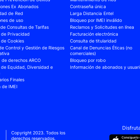
iones Ex Abonados
Contraseña única
A35
Samsung Galaxy A52
Samsung Galaxy A5
idad de Red
Larga Distancia Entel
A55
Samsung Galaxy S20 Fe
Samsung Galaxy S21
ones de uso
Bloqueo por IMEI inválido
de Consultas de Tarifas
Reclamos y Solicitudes en línea
22 Ultra
Samsung Galaxy S23
Samsung Galaxy S23
s de Privacidad
Facturación electrónica
s de Cookies
Consulta de titularidad
S24
Samsung Galaxy S24 Plus
Samsung Galaxy S24
 de Control y Gestión de Riesgos
Canal de Denuncias Éticas (no
Flip 5
Samsung Galaxy Z Fold 4
Samsung Galaxy Z F
ativa
comerciales)
ud de derechos ARCO
Bloqueo por robo
VIVO V40 SE
VIVO Y21s
s de Equidad, Diversidad e
Información de abonados y usuar
n
Xiaomi 11T
Xiaomi 12
arios Finales
Xiaomi 14T
Xiaomi 14 Ultra
a de IMEI
Xiaomi Redmi 9C
Xiaomi Redmi 10 20
Xiaomi Redmi 12C
Xiaomi Redmi 13C
e 10
Xiaomi Redmi Note 10 Pro
Xiaomi Redmi Note 
e 11s
Xiaomi Redmi Note 12
Xiaomi Redmi Note 
Disfrut
Copyright 2023. Todos los
e 13 Pro
derechos reservados.