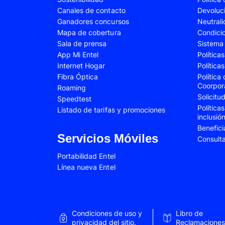
Canales de contacto
Devoluc
Samsung Galaxy A34
Samsung Galaxy 
Ganadores concursos
Neutral
Samsung Galaxy A54
Samsung Galaxy 
Mapa de cobertura
Condici
Sala de prensa
Sistema 
Samsung Galaxy S22 Plus
Samsung Galaxy S
App Mi Entel
Política
Internet Hogar
Política
Samsung Galaxy S23 Fe
Samsung Galaxy 
Fibra Óptica
Política
Samsung Galaxy Z Flip 4
Samsung Galaxy Z 
Coorpor
Roaming
Solicit
Speedtest
VIVO V25e
VIVO V30 SE
Política
Listado de tarifas y promociones
inclusió
VIVO Y53s
VIVO Y55
Benefici
Xiaomi 12T Pro
Xiaomi 13T
Servicios Móviles
Consult
Xiaomi Redmi A2
Xiaomi Redmi 9A
Portabilidad Entel
Línea nueva Entel
Xiaomi Redmi 10C
Xiaomi Redmi 12
Xiaomi Redmi Note 9 Pro
Xiaomi Redmi Not
Xiaomi Redmi Note 11 Pro
Xiaomi Redmi Not
Condiciones de uso y
Libro de
Xiaomi Redmi Not
privacidad del sitio.
Reclamaciones