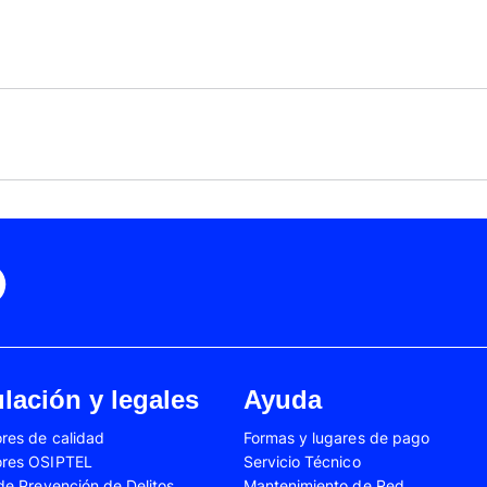
Black Friday
Cyber Monday
Motorola Moto Edge 50
ge 40 Neo
Fusión
Motorola Moto Edge
0
Motorola Moto E32
Motorola Moto G04
 Ed. Esp.
Motorola Moto G20
Motorola Moto G200
4 Power
Motorola Moto G31
Motorola Moto G35
3
Motorola Moto G54
Motorola Moto G84
Oppo A17
Oppo A38
Oppo A58
Oppo A60
Oppo A80
Oppo Reno 10
Oppo Reno 6 Lite
Oppo Reno 7
A02s
Samsung Galaxy A03
Samsung Galaxy A0
lación y legales
Ayuda
A04e
Samsung Galaxy A05
Samsung Galaxy A0
res de calidad
Formas y lugares de pago
A13
Samsung Galaxy A14
Samsung Galaxy A1
ores OSIPTEL
Servicio Técnico
A23
Samsung Galaxy A24
Samsung Galaxy A2
 de Prevención de Delitos
Mantenimiento de Red