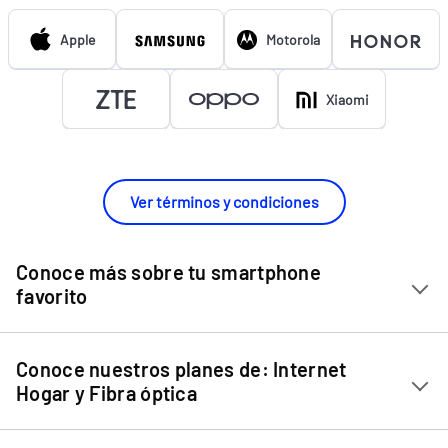
Apple
Motorola
Xiaomi
Ver términos y condiciones
Conoce más sobre tu smartphone
favorito
Chip Entel
Conoce nuestros planes de: Internet
Apple iPhone 11
Hogar y Fibra óptica
Apple iPhone 12 Mini
Internet Hogar
Apple iPhone 12