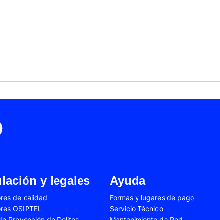
Black Friday
Cyber Monday
Motorola Moto Edge 50
ge 40 Neo
Fusión
Motorola Moto Edge
0
Motorola Moto E32
Motorola Moto G04
 Ed. Esp.
Motorola Moto G20
Motorola Moto G200
4 Power
Motorola Moto G31
Motorola Moto G35
3
Motorola Moto G54
Motorola Moto G84
Oppo A17
Oppo A38
Oppo A58
Oppo A60
Oppo A80
Oppo Reno 10
Oppo Reno 6 Lite
Oppo Reno 7
A02s
Samsung Galaxy A03
Samsung Galaxy A0
lación y legales
Ayuda
A04e
Samsung Galaxy A05
Samsung Galaxy A0
res de calidad
Formas y lugares de pago
A13
Samsung Galaxy A14
Samsung Galaxy A1
ores OSIPTEL
Servicio Técnico
A23
Samsung Galaxy A24
Samsung Galaxy A2
 de Prevención de Delitos
Mantenimiento de Red