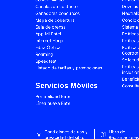
Canales de contacto
Devoluc
Samsung Galaxy A34
Samsung Galaxy 
Ganadores concursos
Neutral
Samsung Galaxy A54
Samsung Galaxy 
Mapa de cobertura
Condici
Sala de prensa
Sistema 
Samsung Galaxy S22 Plus
Samsung Galaxy S
App Mi Entel
Política
Internet Hogar
Política
Samsung Galaxy S23 Fe
Samsung Galaxy 
Fibra Óptica
Política
Samsung Galaxy Z Flip 4
Samsung Galaxy Z 
Coorpor
Roaming
Solicit
Speedtest
VIVO V25e
VIVO V30 SE
Política
Listado de tarifas y promociones
inclusió
VIVO Y53s
VIVO Y55
Benefici
Xiaomi 12T Pro
Xiaomi 13T
Servicios Móviles
Consult
Xiaomi Redmi A2
Xiaomi Redmi 9A
Portabilidad Entel
Línea nueva Entel
Xiaomi Redmi 10C
Xiaomi Redmi 12
Xiaomi Redmi Note 9 Pro
Xiaomi Redmi Not
Xiaomi Redmi Note 11 Pro
Xiaomi Redmi Not
Condiciones de uso y
Libro de
Xiaomi Redmi Not
privacidad del sitio.
Reclamaciones