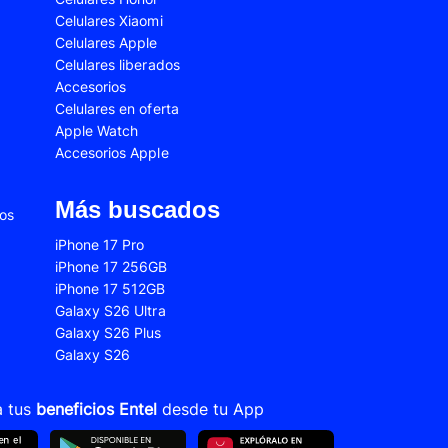
Celulares Xiaomi
2s
Samsung Galaxy A53
Celulares Apple
 Fe
Samsung Galaxy S22
Celulares liberados
Accesorios
 Plus
Samsung Galaxy S23 Ultra
Celulares en oferta
Apple Watch
 Ultra
Samsung Galaxy S24 Fe
Accesorios Apple
old 5
VIVO V21
VIVO Y28s
Más buscados
ios
Xiaomi 12T
iPhone 17 Pro
iPhone 17 256GB
Xiaomi Redmi A1
iPhone 17 512GB
22
Xiaomi Redmi 10A
Galaxy S26 Ultra
Galaxy S26 Plus
Xiaomi Redmi 14C
Galaxy S26
10s
Xiaomi Redmi Note 11
12s
Xiaomi Redmi Note 13
a tus
beneficios Entel
desde tu App