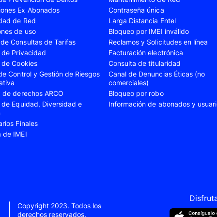
iones Ex Abonados
Contraseña única
A35
Samsung Galaxy A52
Samsung Galaxy A5
idad de Red
Larga Distancia Entel
A55
Samsung Galaxy S20 Fe
Samsung Galaxy S21
ones de uso
Bloqueo por IMEI inválido
de Consultas de Tarifas
Reclamos y Solicitudes en línea
22 Ultra
Samsung Galaxy S23
Samsung Galaxy S23
s de Privacidad
Facturación electrónica
s de Cookies
Consulta de titularidad
S24
Samsung Galaxy S24 Plus
Samsung Galaxy S24
 de Control y Gestión de Riesgos
Canal de Denuncias Éticas (no
Flip 5
Samsung Galaxy Z Fold 4
Samsung Galaxy Z F
ativa
comerciales)
ud de derechos ARCO
Bloqueo por robo
VIVO V40 SE
VIVO Y21s
s de Equidad, Diversidad e
Información de abonados y usuar
n
Xiaomi 11T
Xiaomi 12
arios Finales
Xiaomi 14T
Xiaomi 14 Ultra
a de IMEI
Xiaomi Redmi 9C
Xiaomi Redmi 10 20
Xiaomi Redmi 12C
Xiaomi Redmi 13C
e 10
Xiaomi Redmi Note 10 Pro
Xiaomi Redmi Note 
e 11s
Xiaomi Redmi Note 12
Xiaomi Redmi Note 
Disfrut
Copyright 2023. Todos los
e 13 Pro
derechos reservados.