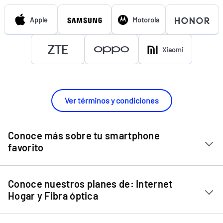
Apple
Motorola
Xiaomi
Ver términos y condiciones
Conoce más sobre tu smartphone
favorito
Chip Entel
Conoce nuestros planes de: Internet
Apple iPhone 11
Hogar y Fibra óptica
Apple iPhone 12 Mini
Internet Hogar
Apple iPhone 12