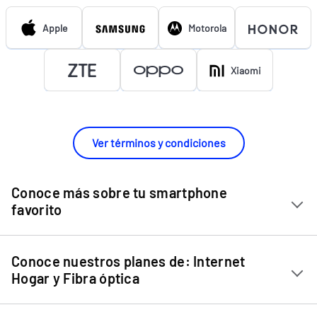
Apple
Motorola
Xiaomi
Ver términos y condiciones
Conoce más sobre tu smartphone
favorito
Chip Entel
Conoce nuestros planes de: Internet
Apple iPhone 11
Hogar y Fibra óptica
Apple iPhone 12 Mini
Internet Hogar
Apple iPhone 12