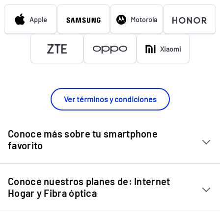
Apple
Motorola
Xiaomi
Ver términos y condiciones
Conoce más sobre tu smartphone
favorito
Chip Entel
Conoce nuestros planes de: Internet
Apple iPhone 11
Hogar y Fibra óptica
Apple iPhone 12 Mini
Internet Hogar
Apple iPhone 12