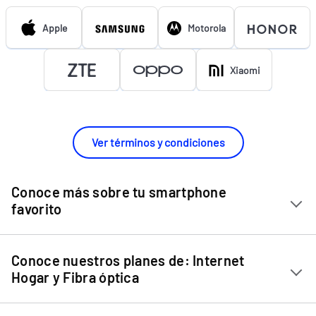
Apple
Motorola
Xiaomi
Ver términos y condiciones
Conoce más sobre tu smartphone
favorito
Chip Entel
Conoce nuestros planes de: Internet
Apple iPhone 11
Hogar y Fibra óptica
Apple iPhone 12 Mini
Internet Hogar
Apple iPhone 12