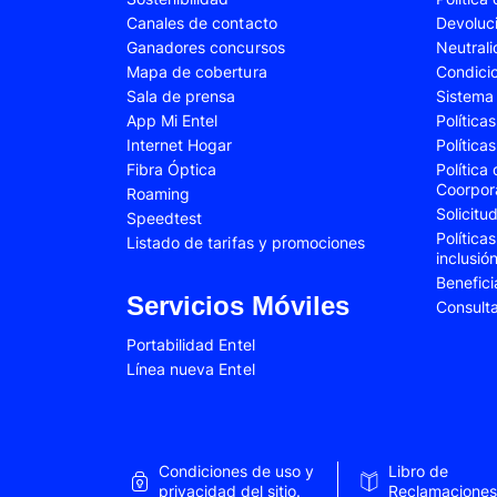
Canales de contacto
Devoluc
Samsung Galaxy A34
Samsung Galaxy 
Ganadores concursos
Neutral
Samsung Galaxy A54
Samsung Galaxy 
Mapa de cobertura
Condici
Sala de prensa
Sistema 
Samsung Galaxy S22 Plus
Samsung Galaxy S
App Mi Entel
Política
Internet Hogar
Política
Samsung Galaxy S23 Fe
Samsung Galaxy 
Fibra Óptica
Política
Samsung Galaxy Z Flip 4
Samsung Galaxy Z 
Coorpor
Roaming
Solicit
Speedtest
VIVO V25e
VIVO V30 SE
Política
Listado de tarifas y promociones
inclusió
VIVO Y53s
VIVO Y55
Benefici
Xiaomi 12T Pro
Xiaomi 13T
Servicios Móviles
Consult
Xiaomi Redmi A2
Xiaomi Redmi 9A
Portabilidad Entel
Línea nueva Entel
Xiaomi Redmi 10C
Xiaomi Redmi 12
Xiaomi Redmi Note 9 Pro
Xiaomi Redmi Not
Xiaomi Redmi Note 11 Pro
Xiaomi Redmi Not
Condiciones de uso y
Libro de
Xiaomi Redmi Not
privacidad del sitio.
Reclamaciones