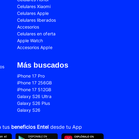
Celulares Xiaomi
2s
Samsung Galaxy A53
Celulares Apple
 Fe
Samsung Galaxy S22
Celulares liberados
Accesorios
 Plus
Samsung Galaxy S23 Ultra
Celulares en oferta
Apple Watch
 Ultra
Samsung Galaxy S24 Fe
Accesorios Apple
old 5
VIVO V21
VIVO Y28s
Más buscados
ios
Xiaomi 12T
iPhone 17 Pro
iPhone 17 256GB
Xiaomi Redmi A1
iPhone 17 512GB
22
Xiaomi Redmi 10A
Galaxy S26 Ultra
Galaxy S26 Plus
Xiaomi Redmi 14C
Galaxy S26
10s
Xiaomi Redmi Note 11
12s
Xiaomi Redmi Note 13
a tus
beneficios Entel
desde tu App