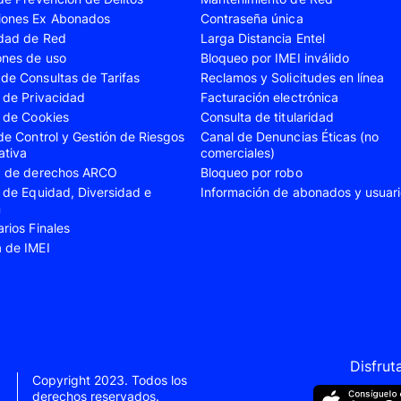
iones Ex Abonados
Contraseña única
A35
Samsung Galaxy A52
Samsung Galaxy A5
idad de Red
Larga Distancia Entel
A55
Samsung Galaxy S20 Fe
Samsung Galaxy S21
ones de uso
Bloqueo por IMEI inválido
de Consultas de Tarifas
Reclamos y Solicitudes en línea
22 Ultra
Samsung Galaxy S23
Samsung Galaxy S23
s de Privacidad
Facturación electrónica
s de Cookies
Consulta de titularidad
S24
Samsung Galaxy S24 Plus
Samsung Galaxy S24
 de Control y Gestión de Riesgos
Canal de Denuncias Éticas (no
Flip 5
Samsung Galaxy Z Fold 4
Samsung Galaxy Z F
ativa
comerciales)
ud de derechos ARCO
Bloqueo por robo
VIVO V40 SE
VIVO Y21s
s de Equidad, Diversidad e
Información de abonados y usuar
n
Xiaomi 11T
Xiaomi 12
arios Finales
Xiaomi 14T
Xiaomi 14 Ultra
a de IMEI
Xiaomi Redmi 9C
Xiaomi Redmi 10 20
Xiaomi Redmi 12C
Xiaomi Redmi 13C
e 10
Xiaomi Redmi Note 10 Pro
Xiaomi Redmi Note 
e 11s
Xiaomi Redmi Note 12
Xiaomi Redmi Note 
Disfrut
Copyright 2023. Todos los
e 13 Pro
derechos reservados.