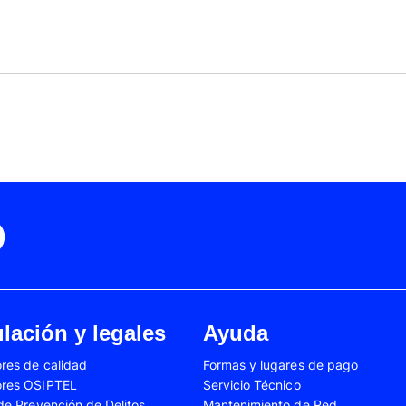
Black Friday
Cyber Monday
Motorola Moto Edge 50
ge 40 Neo
Fusión
Motorola Moto Edge
0
Motorola Moto E32
Motorola Moto G04
 Ed. Esp.
Motorola Moto G20
Motorola Moto G200
4 Power
Motorola Moto G31
Motorola Moto G35
3
Motorola Moto G54
Motorola Moto G84
Oppo A17
Oppo A38
Oppo A58
Oppo A60
Oppo A80
Oppo Reno 10
Oppo Reno 6 Lite
Oppo Reno 7
A02s
Samsung Galaxy A03
Samsung Galaxy A0
lación y legales
Ayuda
A04e
Samsung Galaxy A05
Samsung Galaxy A0
res de calidad
Formas y lugares de pago
A13
Samsung Galaxy A14
Samsung Galaxy A1
ores OSIPTEL
Servicio Técnico
A23
Samsung Galaxy A24
Samsung Galaxy A2
 de Prevención de Delitos
Mantenimiento de Red