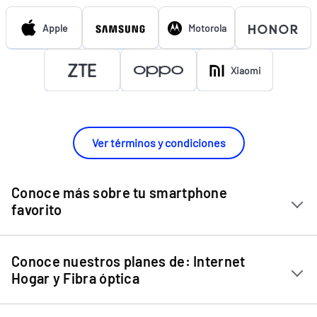
Apple
Motorola
Xiaomi
Ver términos y condiciones
Conoce más sobre tu smartphone
favorito
Chip Entel
Conoce nuestros planes de: Internet
Apple iPhone 11
Hogar y Fibra óptica
Apple iPhone 12 Mini
Internet Hogar
Apple iPhone 12