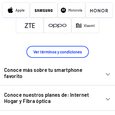
Apple
Motorola
Xiaomi
Ver términos y condiciones
Conoce más sobre tu smartphone
favorito
Chip Entel
Conoce nuestros planes de: Internet
Apple iPhone 11
Hogar y Fibra óptica
Apple iPhone 12 Mini
Internet Hogar
Apple iPhone 12