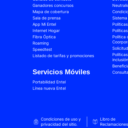
Ganadores concursos
Neutral
Oppo A17
Oppo A38
Mapa de cobertura
Condici
Sala de prensa
Sistema 
Oppo A58
Oppo A60
App Mi Entel
Política
Oppo A80
Oppo Reno 10
Internet Hogar
Política
Fibra Óptica
Política
Oppo Reno 13F
Oppo Reno 14F
Coorpor
Roaming
Samsung Galaxy A03
Samsung Galaxy 
Solicit
Speedtest
Política
Listado de tarifas y promociones
Samsung Galaxy A05
Samsung Galaxy 
inclusió
Benefici
Samsung Galaxy A13
Samsung Galaxy 
Servicios Móviles
Consult
Samsung Galaxy A22
Samsung Galaxy 
Portabilidad Entel
Samsung Galaxy A33
Samsung Galaxy 
Línea nueva Entel
Samsung Galaxy A52
Samsung Galaxy 
Samsung Galaxy A56
Samsung Galaxy 
Samsung Galaxy S22 Plus
Samsung Galaxy S
Condiciones de uso y
Libro de
privacidad del sitio.
Reclamaciones
Samsung Galaxy S23 Fe
Samsung Galaxy 