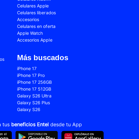
Celulares Apple
Oppo A57
Celulares liberados
Accesorios
Oppo A79
Celulares en oferta
Oppo Reno 12F
Apple Watch
Accesorios Apple
Samsung Galaxy A02s
4
Samsung Galaxy A04e
Más buscados
ios
7
Samsung Galaxy A12 2021
iPhone 17
6
Samsung Galaxy A17
iPhone 17 Pro
iPhone 17 256GB
5
Samsung Galaxy A26
iPhone 17 512GB
6
Samsung Galaxy A37
Galaxy S26 Ultra
Galaxy S26 Plus
4
Samsung Galaxy A55
Galaxy S26
 Fe
Samsung Galaxy S22
a tus
beneficios Entel
desde tu App
 Plus
Samsung Galaxy S23 Ultra
 Ultra
Samsung Galaxy S24 Fe