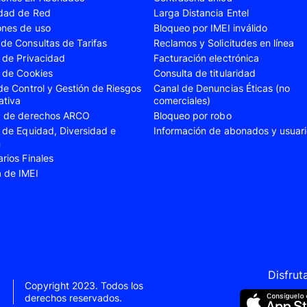
idad de Red
Larga Distancia Entel
Oppo A40
Oppo A54
ones de uso
Bloqueo por IMEI inválido
de Consultas de Tarifas
Reclamos y Solicitudes en línea
Oppo A77
Oppo A78
s de Privacidad
Facturación electrónica
Oppo Reno 11
Oppo Reno 11F
s de Cookies
Consulta de titularidad
 de Control y Gestión de Riesgos
Canal de Denuncias Éticas (no
Oppo Reno 6 Lite
Oppo Reno 7
ativa
comerciales)
A03s
Samsung Galaxy A03 Core
Samsung Galaxy A0
ud de derechos ARCO
Bloqueo por robo
s de Equidad, Diversidad e
Información de abonados y usuar
A05s
Samsung Galaxy A06
Samsung Galaxy A0
n
arios Finales
A14
Samsung Galaxy A15
Samsung Galaxy A1
a de IMEI
A23
Samsung Galaxy A24
Samsung Galaxy A2
A34
Samsung Galaxy A35
Samsung Galaxy A3
A52s
Samsung Galaxy A53
Samsung Galaxy A5
A57
Samsung Galaxy S20 Fe
Samsung Galaxy S21
Disfrut
22 Ultra
Samsung Galaxy S23
Samsung Galaxy S23
Copyright 2023. Todos los
derechos reservados.
S24
Samsung Galaxy S24 Plus
Samsung Galaxy S24