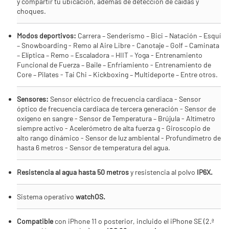
y compartir tu ubicación, además de detección de caídas y
choques.
Modos deportivos:
Carrera – Senderismo – Bici – Natación – Esquí
– Snowboarding - Remo al Aire Libre - Canotaje – Golf – Caminata
– Elíptica – Remo – Escaladora – HIIT – Yoga - Entrenamiento
Funcional de Fuerza – Baile – Enfriamiento - Entrenamiento de
Core – Pilates - Tai Chi – Kickboxing – Multideporte – Entre otros.
Sensores:
Sensor eléctrico de frecuencia cardiaca - Sensor
óptico de frecuencia cardiaca de tercera generación - Sensor de
oxígeno en sangre - Sensor de Temperatura – Brújula - Altímetro
siempre activo - Acelerómetro de alta fuerza g - Giroscopio de
alto rango dinámico - Sensor de luz ambiental - Profundímetro de
hasta 6 metros - Sensor de temperatura del agua.
Resistencia al agua hasta 50 metros
y resistencia al polvo
IP6X.
Sistema operativo
watchOS.
Compatible
con iPhone 11 o posterior, incluido el iPhone SE (2.ª