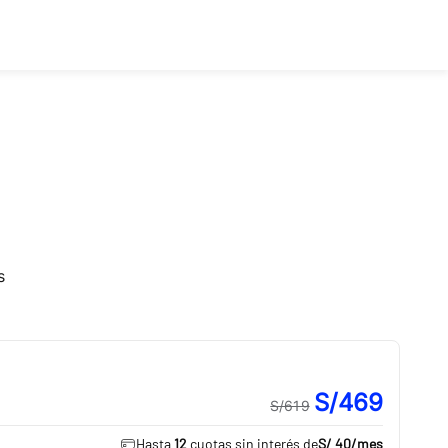
s
S/469
S/619
Hasta
12
cuotas sin interés de
S/ 40
/mes