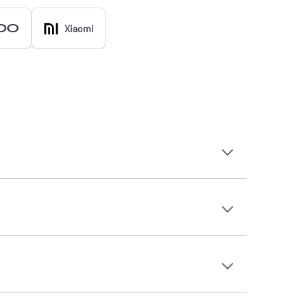
Xiaomi
Apple iPhone 13 Mini
Apple iPhone 14 Plus
s
Apple iPhone 15 Pro
Apple iPhone 16 Pro Max
Honor 200
Honor X5b