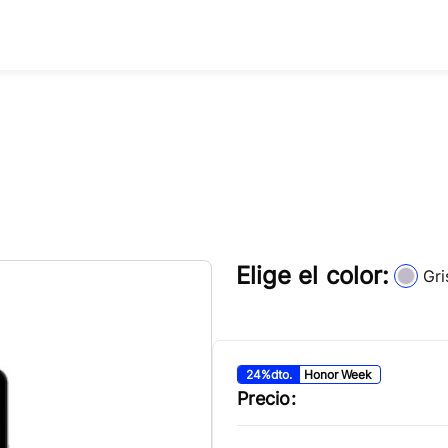
Elige el color:
Gri
24
%
dto.
Honor Week
Precio: