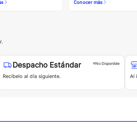
ás
Conocer más
r.
Despacho Estándar
No
Disponible
Recíbelo al día siguiente.
Al 