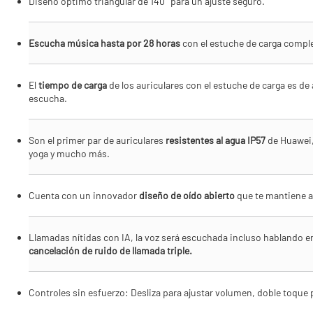
Diseño óptimo triangular de 140° para un ajuste seguro.
Escucha música hasta por 28 horas
con el estuche de carga comple
El
tiempo de carga
de los auriculares con el estuche de carga es d
escucha.
Son el primer par de auriculares
resistentes al agua IP57
de Huawei, 
yoga y mucho más.
Cuenta con un innovador
diseño de oído abierto
que te mantiene al
Llamadas nítidas con IA, la voz será escuchada incluso hablando e
cancelación de ruido de llamada triple.
Controles sin esfuerzo: Desliza para ajustar volumen, doble toque 