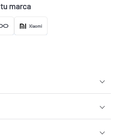
 tu marca
Xiaomi
Apple iPhone 13 Mini
Apple iPhone 14 Plus
s
Apple iPhone 15 Pro
Apple iPhone 16 Pro Max
Honor 200