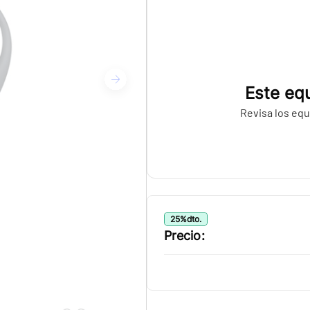
Este equ
Revisa los equ
25
%
dto.
Precio: