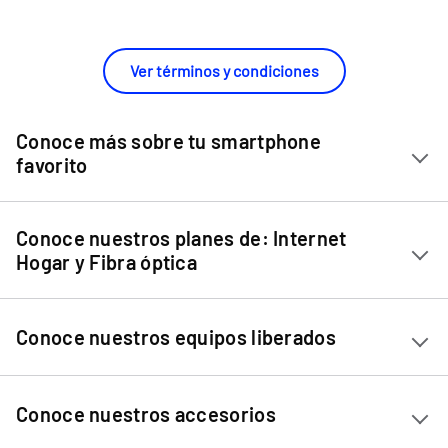
Ver términos y condiciones
Conoce más sobre tu smartphone
favorito
Chip Entel
Conoce nuestros planes de: Internet
Apple iPhone 11
Hogar y Fibra óptica
Apple iPhone 12 Mini
Internet Hogar
Apple iPhone 12
Conoce nuestros equipos liberados
Fibra Óptica
Apple iPhone 13 Mini
Apple iPhone 13
Ver equipos liberados
Conoce nuestros accesorios
Apple iPhone 13 Pro
Apple iPhone 13 Pro Max