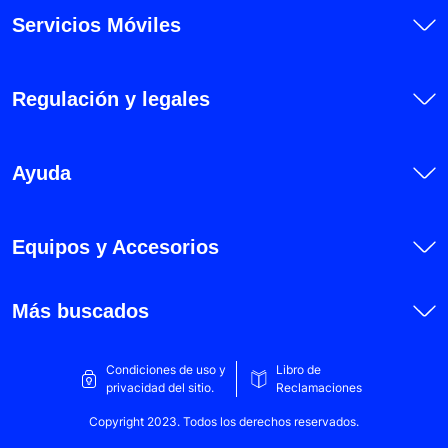
Servicios Móviles
Honor 70
Honor 90
Honor 90 Lite
Regulación y legales
Honor 200
Honor 200 Lite
Ayuda
Honor 200 Pro
Honor Magic 5 Lite
Equipos y Accesorios
Honor Magic 6 Lite
Honor X5b
Más buscados
Honor X5b Plus
Honor X6
Condiciones de uso y
Libro de
privacidad del sitio.
Reclamaciones
Honor X6a
Copyright 2023. Todos los derechos reservados.
Honor X6b