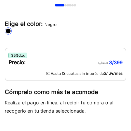
Elige el color:
Negro
35
%
dto.
Precio:
S/399
S/619
Hasta
12
cuotas sin interés de
S/ 34
/mes
Cómpralo como más te acomode
Realiza el pago en línea, al recibir tu compra o al
recogerlo en tu tienda seleccionada.