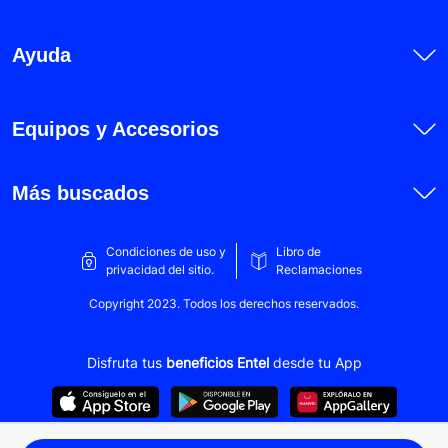
Honor 200
Honor 200 Lite
Ayuda
Honor 200 Pro
Honor Magic 5 Lite
Equipos y Accesorios
Honor Magic 6 Lite
Honor X5b
Más buscados
Honor X5b Plus
Honor X6
Condiciones de uso y
Libro de
privacidad del sitio.
Reclamaciones
Honor X6a
Copyright 2023. Todos los derechos reservados.
Honor X6b
Honor X6a Plus
Disfruta tus
beneficios Entel
desde tu App
Honor X7
Honor X7a