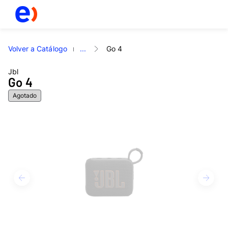
Volver a Catálogo
...
Go 4
Jbl
Go 4
Agotado