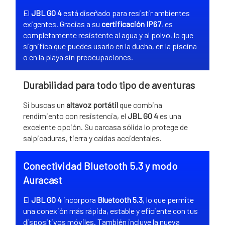
El
JBL GO 4
está diseñado para resistir ambientes
exigentes. Gracias a su
certificación IP67
, es
completamente resistente al agua y al polvo, lo que
significa que puedes usarlo en la ducha, en la piscina
o en la playa sin preocupaciones.
Durabilidad para todo tipo de aventuras
Si buscas un
altavoz portátil
que combina
rendimiento con resistencia, el
JBL GO 4
es una
excelente opción. Su carcasa sólida lo protege de
salpicaduras, tierra y caídas accidentales.
Conectividad Bluetooth 5.3 y modo
Auracast
El
JBL GO 4
incorpora
Bluetooth 5.3
, lo que permite
una conexión más rápida, estable y eficiente con tus
dispositivos móviles. También incluye la nueva