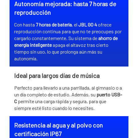
Autonomía mejorada: hasta 7 horas de
reproducción
Con hasta
7 horas de batería
, el
JBL GO 4
ofrece
reproducción continua para que no te preocupes por
cargarlo constantemente. Su sistema de
ahorro de
energía inteligente
apaga el altavoz tras cierto
tiempo sin uso, lo que prolonga aún más su
autonomía.
Ideal para largos días de música
Perfecto para llevarlo a una parrillada, al gimnasio o a
un día completo de estudio. Además, su
puerto USB-
C
permite una carga rápida y segura, para que
siempre esté listo cuando lo necesites.
Resistencia al agua y al polvo con
certificación IP67