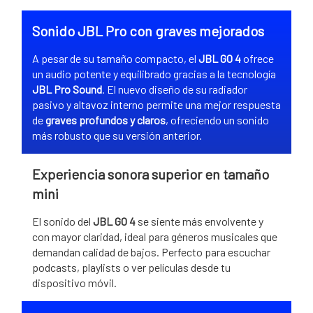
Sonido JBL Pro con graves mejorados
A pesar de su tamaño compacto, el
JBL GO 4
ofrece
un audio potente y equilibrado gracias a la tecnología
JBL Pro Sound
. El nuevo diseño de su radiador
pasivo y altavoz interno permite una mejor respuesta
de
graves profundos y claros
, ofreciendo un sonido
más robusto que su versión anterior.
Experiencia sonora superior en tamaño
mini
El sonido del
JBL GO 4
se siente más envolvente y
con mayor claridad, ideal para géneros musicales que
demandan calidad de bajos. Perfecto para escuchar
podcasts, playlists o ver películas desde tu
dispositivo móvil.