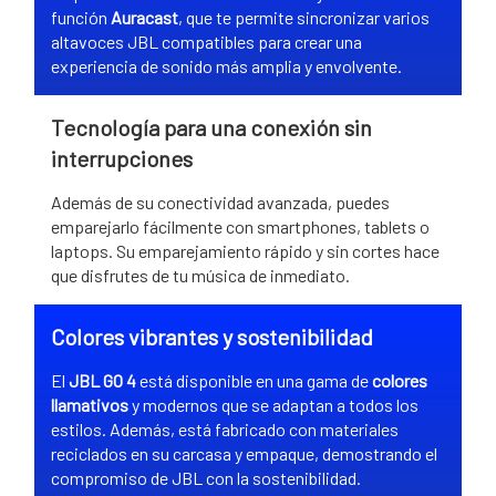
función
Auracast
, que te permite sincronizar varios
altavoces JBL compatibles para crear una
experiencia de sonido más amplia y envolvente.
Tecnología para una conexión sin
interrupciones
Además de su conectividad avanzada, puedes
emparejarlo fácilmente con smartphones, tablets o
laptops. Su emparejamiento rápido y sin cortes hace
que disfrutes de tu música de inmediato.
Colores vibrantes y sostenibilidad
El
JBL GO 4
está disponible en una gama de
colores
llamativos
y modernos que se adaptan a todos los
estilos. Además, está fabricado con materiales
reciclados en su carcasa y empaque, demostrando el
compromiso de JBL con la sostenibilidad.