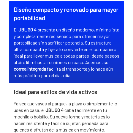
Diseño compacto y renovado para mayor
portabilidad
El
JBL GO 4
presenta un diseño moderno, minimalista
y completamente rediseñado para ofrecer mayor
portabilidad sin sacrificar potencia. Su estructura
ultra compacta y ligera lo convierte en el compañero
ideal para llevar música a todas partes: desde paseos
al aire libre hasta reuniones en casa. Además, su
correa integrada
facilita el transporte y lo hace aún
más práctico para el día a día.
Ideal para estilos de vida activos
Ya sea que vayas al parque, la playa o simplemente lo
uses en casa, el
JBL GO 4
cabe fácilmente en tu
mochila o bolsillo. Su nueva forma y materiales lo
hacen resistente y fácil de sujetar, pensada para
quienes disfrutan de la música en movimiento.