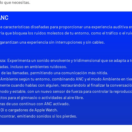
lo que necesitas.
 ANC
 características diseñadas para proporcionar una experiencia auditiva e
ia que bloquea los ruidos molestos de tu entorno, como el tráfico o el ru
arantizan una experiencia sin interrupciones y sin cables.
za: Experimenta un sonido envolvente y tridimensional que se adapta a tu
amadas, incluso en ambientes ruidosos.
ad de las llamadas, permitiendo una comunicación más nítida.
o Ambiente según tu entorno, combinando ANC y el modo Ambiente en tie
te cuando hablas con alguien, restaurándolo al finalizar la conversació
o y estable, con un nuevo sensor de fuerza para controlar la reproducci
tos para el gimnasio o actividades al aire libre.
horas de uso continuo con ANC activado.
Qi o cargadores de Apple Watch.
ncontrar, emitiendo sonidos si los pierdes.