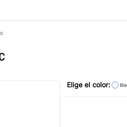
NC
NC
Elige el color:
Bl