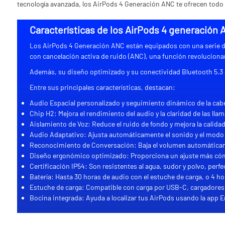
tecnología avanzada, los AirPods 4 Generación ANC te ofrecen todo 
Características de los AirPods 4 generación
Los AirPods 4 Generación ANC están equipados con una serie de
con cancelación activa de ruido (ANC), una función revolucionar
Además, su diseño optimizado y su conectividad Bluetooth 5.3 g
Entre sus principales características, destacan:
Audio Espacial personalizado y seguimiento dinámico de la cabe
Chip H2: Mejora el rendimiento del audio y la claridad de las ll
Aislamiento de Voz: Reduce el ruido de fondo y mejora la calid
Audio Adaptativo: Ajusta automáticamente el sonido y el mod
Reconocimiento de Conversación: Baja el volumen automáticamen
Diseño ergonómico optimizado: Proporciona un ajuste más cómod
Certificación IP54: Son resistentes al agua, sudor y polvo, perfec
Batería: Hasta 30 horas de audio con el estuche de carga, o 4 
Estuche de carga: Compatible con carga por USB-C, cargadores 
Bocina integrada: Ayuda a localizar tus AirPods usando la app E