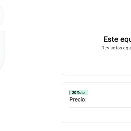
Este equ
Revisa los equ
20
%
dto.
Precio: