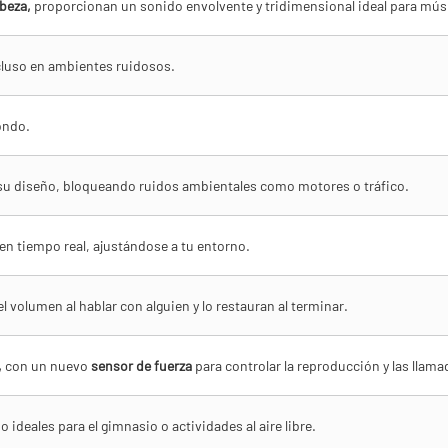
beza,
proporcionan un sonido envolvente y tridimensional ideal para músic
ncluso en ambientes ruidosos.
ondo.
su diseño, bloqueando ruidos ambientales como motores o tráfico.
en tiempo real, ajustándose a tu entorno.
volumen al hablar con alguien y lo restauran al terminar.
,
con un nuevo
sensor de fuerza
para controlar la reproducción y las llama
 ideales para el gimnasio o actividades al aire libre.