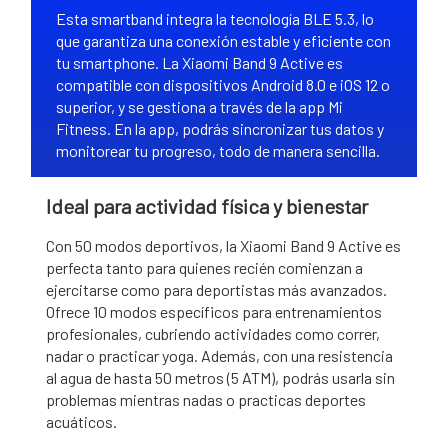
Esta smartband integra la tecnología BLE 5.3, lo
que garantiza una conexión estable y eficiente con
tu smartphone. La Xiaomi Band 9 Active es
compatible con dispositivos Android 8.0 e iOS 12 o
superior, y se gestiona a través de la app Mi
Fitness. En la app, podrás sincronizar tus datos y
monitorear tu progreso, todo de manera sencilla.
Ideal para actividad física y bienestar
Con 50 modos deportivos, la Xiaomi Band 9 Active es
perfecta tanto para quienes recién comienzan a
ejercitarse como para deportistas más avanzados.
Ofrece 10 modos específicos para entrenamientos
profesionales, cubriendo actividades como correr,
nadar o practicar yoga. Además, con una resistencia
al agua de hasta 50 metros (5 ATM), podrás usarla sin
problemas mientras nadas o practicas deportes
acuáticos.