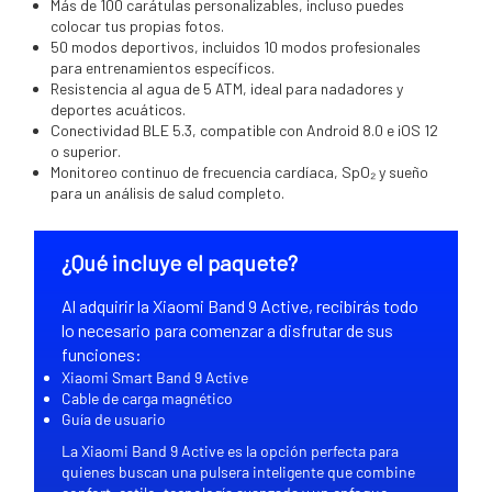
Más de 100 carátulas personalizables, incluso puedes
colocar tus propias fotos.
50 modos deportivos, incluidos 10 modos profesionales
para entrenamientos específicos.
Resistencia al agua de 5 ATM, ideal para nadadores y
deportes acuáticos.
Conectividad BLE 5.3, compatible con Android 8.0 e iOS 12
o superior.
Monitoreo continuo de frecuencia cardíaca, SpO₂ y sueño
para un análisis de salud completo.
¿Qué incluye el paquete?
Al adquirir la Xiaomi Band 9 Active, recibirás todo
lo necesario para comenzar a disfrutar de sus
funciones:
Xiaomi Smart Band 9 Active
Cable de carga magnético
Guía de usuario
La Xiaomi Band 9 Active es la opción perfecta para
quienes buscan una pulsera inteligente que combine