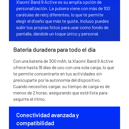
Xiaomi Band 9 Active es su amplia opción de
personalización. La pulsera viene con más de 100
carátulas de reloj diferentes, lo que te permite
elegir el diseño que más te guste. Incluso puedes
subir tus propias fotos para usar como fondo de
pantalla, dándole un toque único y personal.
Batería duradera para todo el día
Con una batería de 300 mAh, la Xiaomi Band 9 Active
ofrece hasta 18 días de uso con una sola carga, lo que
te permite concentrarte en tus actividades sin
preocuparte por la autonomía del dispositivo.
Cuando necesites cargar, su tiempo de carga es de
menos de 2 horas, asegurando que esté lista para
seguirte el ritmo.
Conectividad avanzada y
compatibilidad