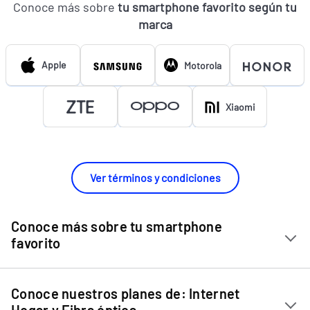
Conoce más sobre
tu smartphone favorito según tu
marca
Apple
Motorola
Xiaomi
Ver términos y condiciones
Conoce más sobre tu smartphone
favorito
Chip Entel
Conoce nuestros planes de: Internet
Apple iPhone 11
Hogar y Fibra óptica