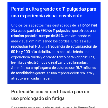
Pantalla ultra grande de 11 pulgadas para
una experiencia visual envolvente
Uno de los aspectos más destacados de la
Honor Pad
X8a
es su
pantalla FHD de 11 pulgadas
, que ofrece una
relación pantalla-cuerpo del 84%
, maximizando el
área visual y minimizando los bordes. Gracias a su
resolución Full HD
, una
frecuencia de actualización de
90 Hz y 400 nits de brillo
, esta pantalla brinda una
experiencia fluida y vibrante tanto para ver películas,
leer libros electrónicos o realizar videollamadas.
Además, su
amplia gama de colores con 16.7 millones
de tonalidades
garantiza una reproducción realista y
atractiva en cada imagen.
Protección ocular certificada para un
uso prolongado sin fatiga
Pensando en la salud visual del usuario, la
Honor Pad