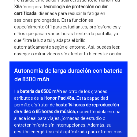
X8a
incorpora
tecnología de protección ocular
certificada
, diseñada para reducir la fatiga en
sesiones prolongadas. Esta función es
especialmente útil para estudiantes, profesionales y
niños que pasan varias horas frente a la pantalla, ya
que filtra la luz azul y adapta el brillo
automáticamente según el entorno. Así, puedes leer,
navegar o mirar videos sin afectar tu bienestar ocular.
Autonomía de larga duración con batería
de 8300 mAh
La
batería de 8300 mAh
es otro de los grandes
atributos de la
Honor Pad X8a
. Esta capacidad
permite disfrutar de
hasta 14 horas de reproducción
de video o 85 horas de música
, convirtiéndola en una
aliada ideal para viajes, jornadas de estudio o
entretenimiento sin interrupciones. Además, su
gestión energética está optimizada para ofrecer más