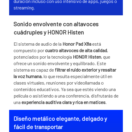
duración incluso con uso intensivo de apps, juegos o
streaming.
Sonido envolvente con altavoces
cuádruples y HONOR Histen
El sistema de audio de la
Honor Pad X8a
está
compuesto por
cuatro altavoces de alta calidad
,
potenciados por la tecnología
HONOR Histen
, que
ofrece un sonido envolvente y equilibrado. Este
sistema es capaz de
filtrar el ruido exterior y resaltar
la voz humana
, lo que resulta especialmente útil en
clases virtuales, reuniones por videollamada o
contenidos educativos. Ya sea que estés viendo una
película o asistiendo a una conferencia, disfrutarás de
una
experiencia auditiva clara y rica en matices
.
Diseño metálico elegante, delgado y
fácil de transportar