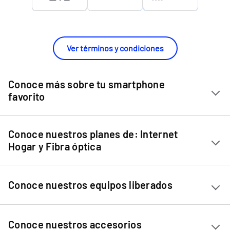
Ver términos y condiciones
Conoce más sobre tu smartphone
favorito
Chip Entel
Conoce nuestros planes de: Internet
Apple iPhone 11
Hogar y Fibra óptica
Apple iPhone 12 Mini
Internet Hogar
Apple iPhone 12
Conoce nuestros equipos liberados
Fibra Óptica
Apple iPhone 13 Mini
Apple iPhone 13
Ver equipos liberados
Conoce nuestros accesorios
Apple iPhone 13 Pro