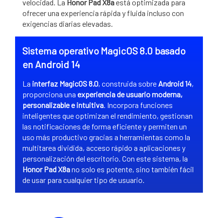
velocidad. La
Honor Pad X8a
está optimizada para
ofrecer una experiencia rápida y fluida incluso con
exigencias diarias elevadas.
Sistema operativo MagicOS 8.0 basado
en Android 14
La
interfaz MagicOS 8.0
, construida sobre
Android 14
,
proporciona una
experiencia de usuario moderna,
personalizable e intuitiva
. Incorpora funciones
inteligentes que optimizan el rendimiento, gestionan
las notificaciones de forma eficiente y permiten un
uso más productivo gracias a herramientas como la
multitarea dividida, acceso rápido a aplicaciones y
personalización del escritorio. Con este sistema, la
Honor Pad X8a
no solo es potente, sino también fácil
de usar para cualquier tipo de usuario.