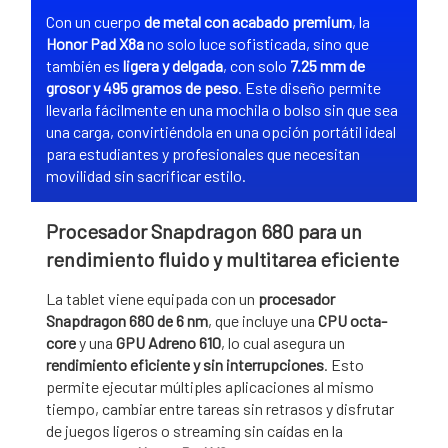
Con un cuerpo
de metal con acabado premium
, la
Honor Pad X8a
no solo luce sofisticada, sino que
también es
ligera y delgada
, con solo
7.25 mm de
grosor y 495 gramos de peso
. Este diseño permite
llevarla fácilmente en una mochila o bolso sin que sea
una carga, convirtiéndola en una opción portátil ideal
para estudiantes y profesionales que necesitan
movilidad sin sacrificar estilo.
Procesador Snapdragon 680 para un
rendimiento fluido y multitarea eficiente
La tablet viene equipada con un
procesador
Snapdragon 680 de 6 nm
, que incluye una
CPU octa-
core
y una
GPU Adreno 610
, lo cual asegura un
rendimiento eficiente y sin interrupciones
. Esto
permite ejecutar múltiples aplicaciones al mismo
tiempo, cambiar entre tareas sin retrasos y disfrutar
de juegos ligeros o streaming sin caídas en la