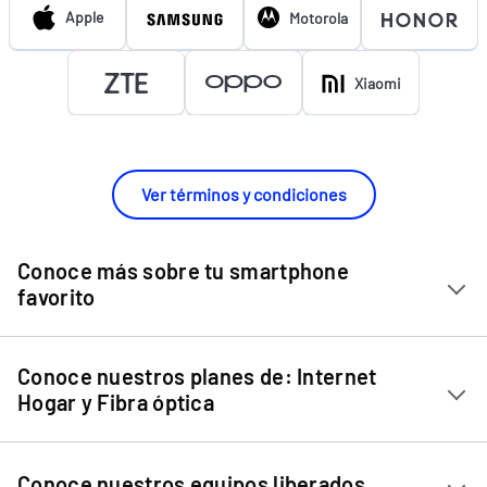
Apple
Motorola
Xiaomi
Ver términos y condiciones
Conoce más sobre tu smartphone
favorito
Chip Entel
Conoce nuestros planes de: Internet
Apple iPhone 11
Hogar y Fibra óptica
Apple iPhone 12 Mini
Internet Hogar
Apple iPhone 12
Conoce nuestros equipos liberados
Fibra Óptica