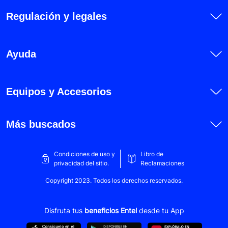
Honor 90 Lite
Regulación y legales
Honor 200
Honor 200 Lite
Ayuda
Honor 200 Pro
Honor Magic 5 Lite
Equipos y Accesorios
Honor Magic 6 Lite
Honor X5b
Más buscados
Honor X5b Plus
Honor X6
Condiciones de uso y
Libro de
privacidad del sitio.
Reclamaciones
Honor X6a
Copyright 2023. Todos los derechos reservados.
Honor X6b
Honor X6a Plus
Disfruta tus
beneficios Entel
desde tu App
Honor X7