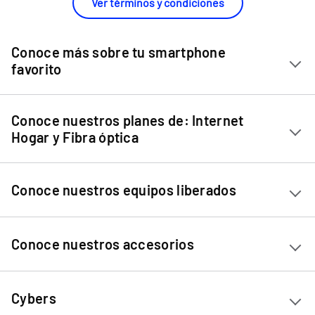
Ver términos y condiciones
Conoce más sobre tu smartphone
favorito
Chip Entel
Conoce nuestros planes de: Internet
Apple iPhone 11
Hogar y Fibra óptica
Apple iPhone 12 Mini
Internet Hogar
Apple iPhone 12
Conoce nuestros equipos liberados
Fibra Óptica
Apple iPhone 13 Mini
Apple iPhone 13
Ver equipos liberados
Conoce nuestros accesorios
Apple iPhone 13 Pro
Apple iPhone 13 Pro Max
Accesorios
Apple iPhone 14
Cybers
Audífonos
Apple iPhone 14 Plus