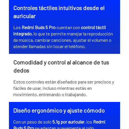
Controles táctiles intuitivos desde el
auricular
Los
Redmi Buds 5 Pro
cuentan con
control táctil
integrado
, lo que te permite manejar la reproducción
de música, cambiar canciones, ajustar el volumen o
atender llamadas sin tocar el teléfono.
Comodidad y control al alcance de tus
dedos
Estos controles están diseñados para ser precisos y
fáciles de usar, incluso mientras estás en
movimiento, entrenando o trabajando.
Diseño ergonómico y ajuste cómodo
Con un peso de solo
5.1g por auricular
, los
Redmi
Buds 5 Pro
se adaptan suavemente al oído,