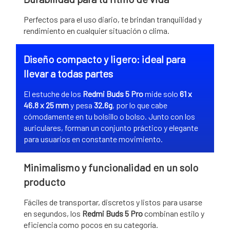
Perfectos para el uso diario, te brindan tranquilidad y
rendimiento en cualquier situación o clima.
Diseño compacto y ligero: ideal para
llevar a todas partes
El estuche de los
Redmi Buds 5 Pro
mide solo
61 x
46.8 x 25 mm
y pesa
32.6g
, por lo que cabe
cómodamente en tu bolsillo o bolso. Junto con los
auriculares, forman un conjunto práctico y elegante
para usuarios en constante movimiento.
Minimalismo y funcionalidad en un solo
producto
Fáciles de transportar, discretos y listos para usarse
en segundos, los
Redmi Buds 5 Pro
combinan estilo y
eficiencia como pocos en su categoría.