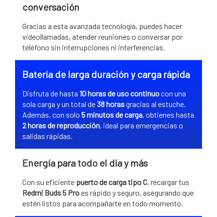
conversación
Gracias a esta avanzada tecnología, puedes hacer
videollamadas, atender reuniones o conversar por
teléfono sin interrupciones ni interferencias.
Batería de larga duración y carga rápida
Disfruta de hasta
10 horas de uso continuo
con una
sola carga y un total de
38 horas
gracias al estuche.
Además, con solo
5 minutos de carga
, obtienes hasta
2 horas de reproducción
, ideal para emergencias o
salidas rápidas.
Energía para todo el día y más
Con su eficiente
puerto de carga tipo C
, recargar tus
Redmi Buds 5 Pro
es rápido y seguro, asegurando que
estén listos para acompañarte en todo momento.