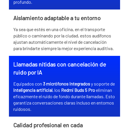
profundo.
Aislamiento adaptable a tu entorno
Ya sea que estés en una oficina, en el transporte
público o caminando por la ciudad, estos audífonos
ajustan automáticamente el nivel de cancelación
para brindarte siempre la mejor experiencia auditiva.
Llamadas nítidas con cancelación de
ruido por IA
Equipados con
3 micrófonos integrados
y soporte de
inteligencia artificial
, los
Redmi Buds 5 Pro
eliminan
eficazmente el ruido de fondo durante llamadas. Esto
garantiza conversaciones claras incluso en entornos
ruidosos.
Calidad profesional en cada