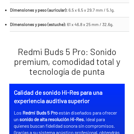
Dimensiones y peso (auricular):
6.5 x 6.5 x 29.7 mm / 5.1g.
Dimensiones y peso (estuche):
61 x 46.8 x 25 mm / 32.6g.
Redmi Buds 5 Pro: Sonido
premium, comodidad total y
tecnología de punta
Calidad de sonido Hi-Res para una
experiencia auditiva superior
Los
Redmi Buds 5 Pro
están diseñados para ofrecer
un
sonido de alta resolución Hi-Res
, ideal para
quienes buscan fidelidad sonora sin compromisos.
Gracias a su sistema acústico profesional, obtendrás