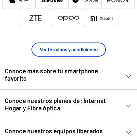
Xiaomi
Ver términos y condiciones
Conoce más sobre tu smartphone
favorito
Chip Entel
Conoce nuestros planes de: Internet
Apple iPhone 11
Hogar y Fibra óptica
Apple iPhone 12 Mini
Internet Hogar
Apple iPhone 12
Conoce nuestros equipos liberados
Fibra Óptica
Apple iPhone 13 Mini