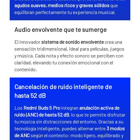
agudos suaves, medios ricos y graves sólidos
que
equilibran perfectamente tu experiencia musical.
Audio envolvente que te sumerge
El innovador
sistema de sonido envolvente
crea una
sensación tridimensional, ideal para películas, juegos
y música. Cada nota y efecto sonoro se perciben con
claridad, elevando tu conexión emocional con el
contenido.
Cancelación de ruido inteligente de
hasta 52 dB
Los
Redmi Buds 5 Pro
integran
anulación activa de
ruido (ANC) de hasta 52 dB
, lo que te permite disfrutar
tu música sin distracciones del entorno. Gracias a su
tecnología inteligente, puedes alternar entre
3 modos
de ANC
según el contexto: modo ligero, equilibrado y