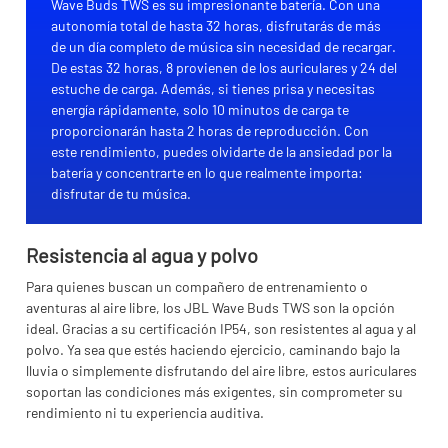
Wave Buds TWS es su impresionante batería. Con una
autonomía total de hasta 32 horas, disfrutarás de más
de un día completo de música sin necesidad de recargar.
De estas 32 horas, 8 provienen de los auriculares y 24 del
estuche de carga. Además, si tienes prisa y necesitas
energía rápidamente, solo 10 minutos de carga te
proporcionarán hasta 2 horas de reproducción. Con
este rendimiento, puedes olvidarte de la ansiedad por la
batería y concentrarte en lo que realmente importa:
disfrutar de tu música.
Resistencia al agua y polvo
Para quienes buscan un compañero de entrenamiento o
aventuras al aire libre, los JBL Wave Buds TWS son la opción
ideal. Gracias a su certificación IP54, son resistentes al agua y al
polvo. Ya sea que estés haciendo ejercicio, caminando bajo la
lluvia o simplemente disfrutando del aire libre, estos auriculares
soportan las condiciones más exigentes, sin comprometer su
rendimiento ni tu experiencia auditiva.