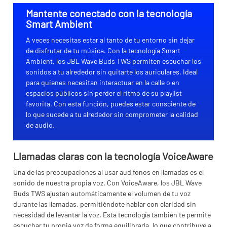
Mantente conectado con la tecnología
Smart Ambient
A veces necesitas estar al tanto de tu entorno sin dejar
de disfrutar de tu música. Con la tecnología Smart
Ambient, los JBL Wave Buds TWS permiten escuchar los
sonidos a tu alrededor sin quitarte los auriculares. Ideal
para quienes necesitan interactuar en la calle o en
espacios públicos sin perder el ritmo de su playlist
favorita. Con esta función, puedes estar consciente de
lo que sucede a tu alrededor sin comprometer la calidad
de audio.
Llamadas claras con la tecnología VoiceAware
Una de las preocupaciones al usar audífonos en llamadas es el
sonido de nuestra propia voz. Con VoiceAware, los JBL Wave
Buds TWS ajustan automáticamente el volumen de tu voz
durante las llamadas, permitiéndote hablar con claridad sin
necesidad de levantar la voz. Esta tecnología también te permite
escuchar tu propia voz de forma equilibrada, lo que contribuye a