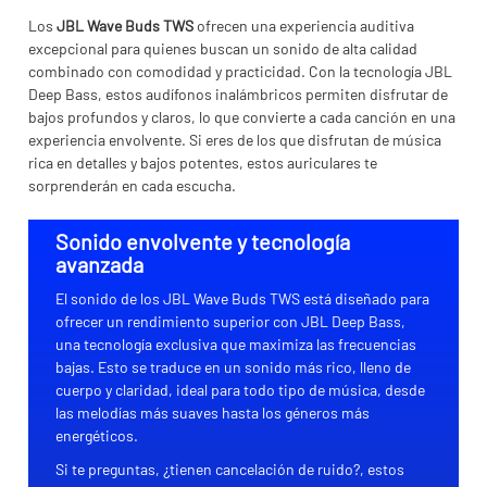
Los
JBL Wave Buds TWS
ofrecen una experiencia auditiva
excepcional para quienes buscan un sonido de alta calidad
combinado con comodidad y practicidad. Con la tecnología JBL
Deep Bass, estos audífonos inalámbricos permiten disfrutar de
bajos profundos y claros, lo que convierte a cada canción en una
experiencia envolvente. Si eres de los que disfrutan de música
rica en detalles y bajos potentes, estos auriculares te
sorprenderán en cada escucha.
Sonido envolvente y tecnología
avanzada
El sonido de los JBL Wave Buds TWS está diseñado para
ofrecer un rendimiento superior con JBL Deep Bass,
una tecnología exclusiva que maximiza las frecuencias
bajas. Esto se traduce en un sonido más rico, lleno de
cuerpo y claridad, ideal para todo tipo de música, desde
las melodías más suaves hasta los géneros más
energéticos.
Si te preguntas, ¿tienen cancelación de ruido?, estos