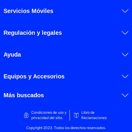
Apple iPhone SE 2022
Servicios Móviles
Honor 70
Honor 90
Honor 90 Lite
Regulación y legales
Honor 200
Honor 200 Lite
Ayuda
Honor 200 Pro
Honor Magic 5 Lite
Equipos y Accesorios
Honor Magic 6 Lite
Honor X5b
Más buscados
Honor X5b Plus
Honor X6
Condiciones de uso y
Libro de
privacidad del sitio.
Reclamaciones
Honor X6a
Copyright 2023. Todos los derechos reservados.
Honor X6b