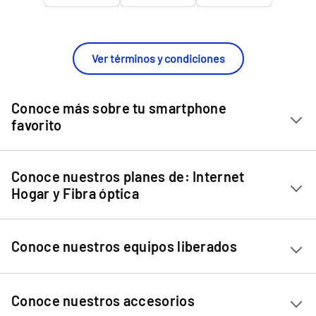
Ver términos y condiciones
Conoce más sobre tu smartphone
favorito
Chip Entel
Conoce nuestros planes de: Internet
Apple iPhone 11
Hogar y Fibra óptica
Apple iPhone 12 Mini
Internet Hogar
Apple iPhone 12
Conoce nuestros equipos liberados
Fibra Óptica
Apple iPhone 13 Mini
Apple iPhone 13
Ver equipos liberados
Conoce nuestros accesorios
Apple iPhone 13 Pro