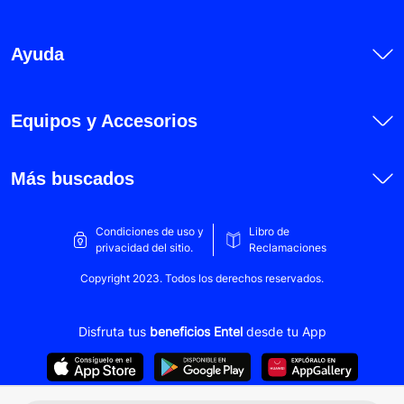
Honor 200
Honor 200 Lite
Ayuda
Honor 200 Pro
Honor Magic 5 Lite
Equipos y Accesorios
Honor Magic 6 Lite
Honor X5b
Más buscados
Honor X5b Plus
Honor X6
Condiciones de uso y
Libro de
privacidad del sitio.
Reclamaciones
Honor X6a
Copyright 2023. Todos los derechos reservados.
Honor X6b
Honor X6a Plus
Disfruta tus
beneficios Entel
desde tu App
Honor X7
Honor X7a