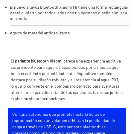
El nuevo altavoz Bluetooth Xiaomi Mi tiene una forma rectangular
y está cubierto por todos lados con un hermoso diseño similar a
una malla.
Agarre de material antideslizante.
El
parlante bluetooth Xiaomi
ofrece una experiencia auditiva
sorprendente para aquellos apasionados por la música que
buscan calidad y portabilidad. Este dispositivo también
destaca por su diseño robusto y su resistencia al agua IPX7,
lo que lo convierte en el compañero perfecto para aventuras
al aire libre o para disfrutar de tus canciones favoritas junto a
la piscina sin preocupaciones.
Con una autonomía que promete hasta 13 horas de
reproducción con un volumen al 50%, y la posibilidad de
carga a través de USB-C, este parlante bluetooth se
presenta como una opción duradera y conveniente.