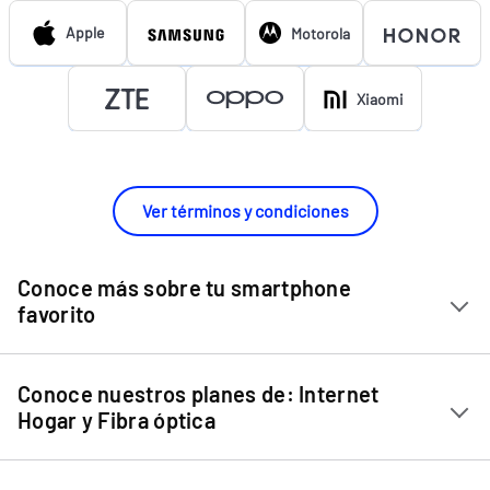
Apple
Motorola
Xiaomi
Ver términos y condiciones
Conoce más sobre tu smartphone
favorito
Chip Entel
Conoce nuestros planes de: Internet
Apple iPhone 11
Hogar y Fibra óptica
Apple iPhone 12 Mini
Internet Hogar
Apple iPhone 12