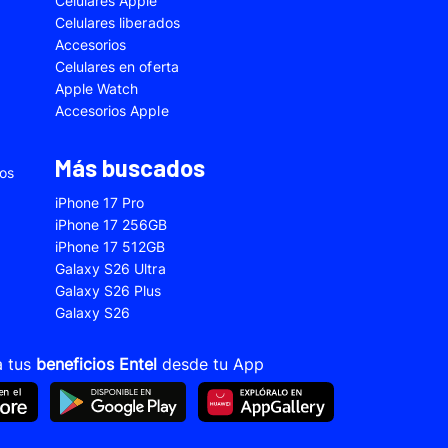
Celulares Apple
5
Samsung Galaxy A33
Celulares liberados
Accesorios
2s
Samsung Galaxy A53
Celulares en oferta
 Fe
Samsung Galaxy S22
Apple Watch
Accesorios Apple
 Plus
Samsung Galaxy S23 Ultra
 Ultra
Samsung Galaxy S24 Fe
Más buscados
ios
old 5
VIVO V21
iPhone 17 Pro
VIVO Y28s
iPhone 17 256GB
iPhone 17 512GB
Xiaomi 12T
Galaxy S26 Ultra
Xiaomi Redmi A1
Galaxy S26 Plus
Galaxy S26
22
Xiaomi Redmi 10A
Xiaomi Redmi 14C
a tus
beneficios Entel
desde tu App
10s
Xiaomi Redmi Note 11
12s
Xiaomi Redmi Note 13