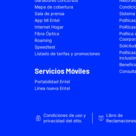
Ganadores concursos
Neutral
Samsung Galaxy A22
Samsung Galaxy 
Mapa de cobertura
Condici
Sala de prensa
Sistema 
Samsung Galaxy A34
Samsung Galaxy 
App Mi Entel
Política
Samsung Galaxy A54
Samsung Galaxy 
Internet Hogar
Política
Fibra Óptica
Política
Samsung Galaxy S22 Plus
Samsung Galaxy S
Coorpor
Roaming
Solicit
Samsung Galaxy S23 Fe
Samsung Galaxy 
Speedtest
Política
Listado de tarifas y promociones
Samsung Galaxy Z Flip 4
Samsung Galaxy Z 
inclusió
Benefici
VIVO V25e
VIVO V30 SE
Servicios Móviles
Consult
VIVO Y53s
VIVO Y55
Portabilidad Entel
Xiaomi 12T Pro
Xiaomi 13T
Línea nueva Entel
Xiaomi Redmi A2
Xiaomi Redmi 9A
Xiaomi Redmi 10C
Xiaomi Redmi 12
Condiciones de uso y
Libro de
Xiaomi Redmi Note 9 Pro
Xiaomi Redmi Not
privacidad del sitio.
Reclamaciones
Xiaomi Redmi Note 11 Pro
Xiaomi Redmi Not