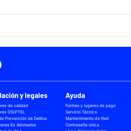
Motorola Moto Edge 50
ge 40 Neo
Fusión
Motorola Moto Edge
0
Motorola Moto E32
Motorola Moto G04
 Ed. Esp.
Motorola Moto G20
Motorola Moto G200
4 Power
Motorola Moto G31
Motorola Moto G35
3
Motorola Moto G54
Motorola Moto G84
Oppo A17
Oppo A38
Oppo A58
Oppo A60
Oppo A80
Oppo Reno 10
ación y legales
Ayuda
Oppo Reno 6 Lite
Oppo Reno 7
res de calidad
Formas y lugares de pago
A02s
Samsung Galaxy A03
Samsung Galaxy A0
ores OSIPTEL
Servicio Técnico
A04e
Samsung Galaxy A05
Samsung Galaxy A0
 de Prevención de Delitos
Mantenimiento de Red
iones Ex Abonados
Contraseña única
A13
Samsung Galaxy A14
Samsung Galaxy A1