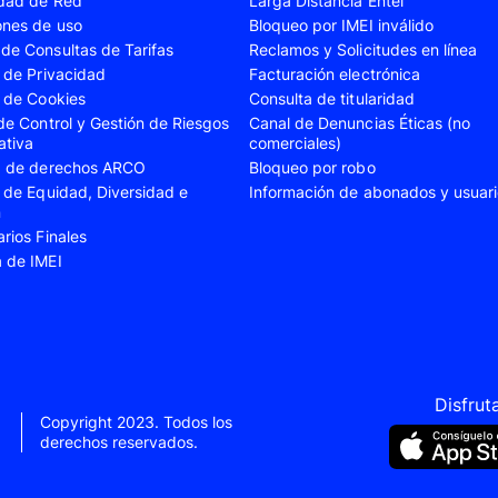
idad de Red
Larga Distancia Entel
A23
Samsung Galaxy A24
Samsung Galaxy A2
ones de uso
Bloqueo por IMEI inválido
de Consultas de Tarifas
Reclamos y Solicitudes en línea
A35
Samsung Galaxy A52
Samsung Galaxy A5
s de Privacidad
Facturación electrónica
A55
Samsung Galaxy S20 Fe
Samsung Galaxy S21
s de Cookies
Consulta de titularidad
 de Control y Gestión de Riesgos
Canal de Denuncias Éticas (no
22 Ultra
Samsung Galaxy S23
Samsung Galaxy S23
ativa
comerciales)
ud de derechos ARCO
Bloqueo por robo
S24
Samsung Galaxy S24 Plus
Samsung Galaxy S24
s de Equidad, Diversidad e
Información de abonados y usuar
Flip 5
Samsung Galaxy Z Fold 4
Samsung Galaxy Z F
n
arios Finales
VIVO V40 SE
VIVO Y21s
a de IMEI
Xiaomi 11T
Xiaomi 12
Xiaomi 14T
Xiaomi 14 Ultra
Xiaomi Redmi 9C
Xiaomi Redmi 10 20
Xiaomi Redmi 12C
Xiaomi Redmi 13C
Disfrut
Copyright 2023. Todos los
e 10
Xiaomi Redmi Note 10 Pro
Xiaomi Redmi Note 
derechos reservados.
e 11s
Xiaomi Redmi Note 12
Xiaomi Redmi Note 