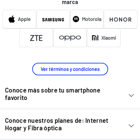
marca
Apple
Motorola
Xiaomi
Ver términos y condiciones
Conoce más sobre tu smartphone
favorito
Chip Entel
Conoce nuestros planes de: Internet
Apple iPhone 11
Hogar y Fibra óptica
Apple iPhone 12 Mini